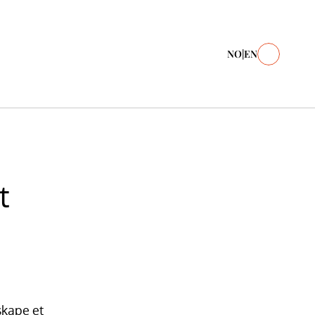
NO
|
EN
t
kape et 