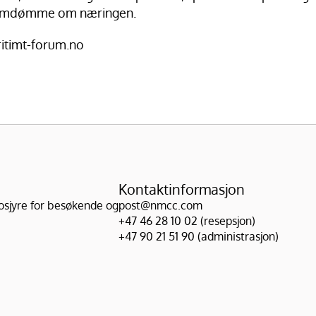
 omdømme om næringen.
timt-forum.no
Kontaktinformasjon
osjyre for besøkende og 
post@nmcc.com
+47 46 28 10 02 (resepsjon)
+47 90 21 51 90 (administrasjon)