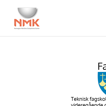
F
Teknisk fagsko
videregående o